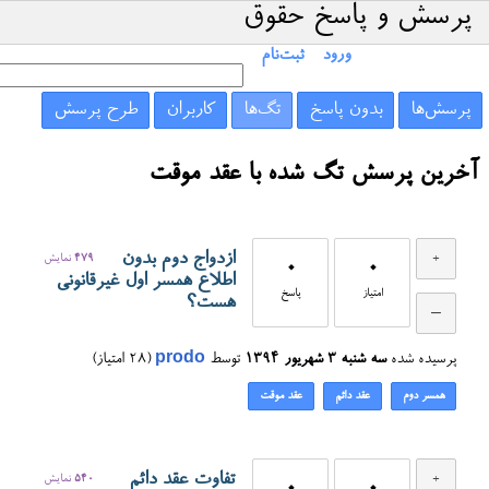
پرسش و پاسخ حقوق
ورود
ثبت‌نام
پرسش‌ها
بدون پاسخ
تگ‌ها
کاربران
طرح پرسش
آخرین پرسش تگ شده با عقد موقت
ازدواج دوم بدون
479
نمایش
0
0
اطلاع همسر اول غیرقانونی
امتیاز
پاسخ
هست؟
پرسیده شده
سه شنبه ۳ شهریور ۱۳۹۴
توسط
prodo
(
28
امتیاز)
همسر دوم
عقد دائم
عقد موقت
تفاوت عقد دائم
540
نمایش