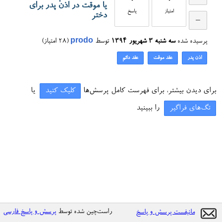
0
0
یا موقت در اذن پدر برای
امتیاز
پاسخ
دختر
پرسیده شده
سه شنبه ۳ شهریور ۱۳۹۴
توسط
prodo
(
28
امتیاز)
اذن پدر
عقد موقت
عقد دائم
برای دیدن بیشتر، برای فهرست کامل پرسش‌ها
کلیک کنید
یا
تگ‌های فراگیر
را ببینید
راست‌چین شده توسط
پرسش و پاسخ فارسی
مانیفست پرسش و پاسخ