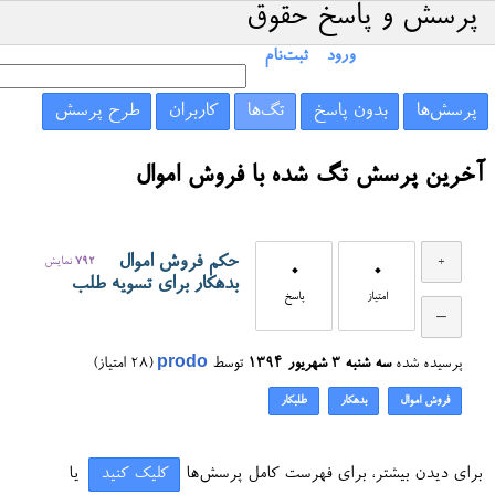
پرسش و پاسخ حقوق
ورود
ثبت‌نام
پرسش‌ها
بدون پاسخ
تگ‌ها
کاربران
طرح پرسش
آخرین پرسش تگ شده با فروش اموال
حکم فروش اموال
792
نمایش
0
0
بدهکار برای تسویه طلب
امتیاز
پاسخ
پرسیده شده
سه شنبه ۳ شهریور ۱۳۹۴
توسط
prodo
(
28
امتیاز)
فروش اموال
بدهکار
طلبکار
برای دیدن بیشتر، برای فهرست کامل پرسش‌ها
کلیک کنید
یا